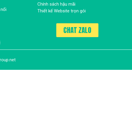
Chính sách hậu mãi
 nổi
Thiết kế Website trọn gói
CHAT ZALO
ị
roup.net