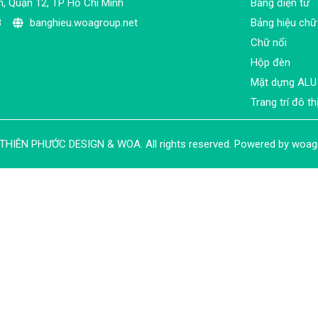
n, Quận 12, TP Hồ Chí Minh
Bảng điện tử
8
banghieu.woagroup.net
Bảng hiệu chữ
Chữ nổi
Hộp đèn
Mặt dựng ALU
Trang trí đô th
THIÊN PHƯỚC DESIGN & WOA
.
All rights reserved. Powered by
woag