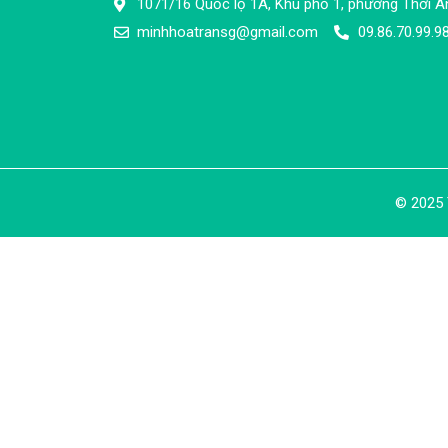
1071/16 Quốc lộ 1A, Khu phố 1, phường Thới A
minhhoatransg@gmail.com
09.86.70.99.9
© 2025