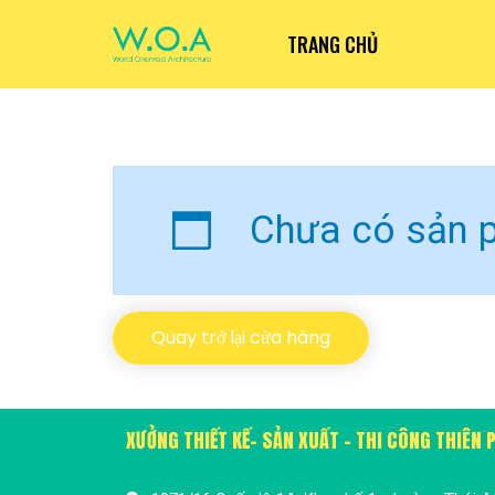
TRANG CHỦ
Chưa có sản p
Quay trở lại cửa hàng
XƯỞNG THIẾT KẾ- SẢN XUẤT - THI CÔNG THIÊN