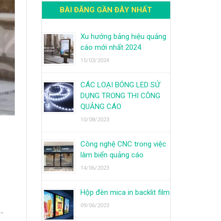
BÀI ĐĂNG GẦN ĐÂY NHẤT
Xu hướng bảng hiệu quảng
cáo mới nhất 2024
15/03/2024
CÁC LOẠI BÓNG LED SỬ
DỤNG TRONG THI CÔNG
QUẢNG CÁO
10/08/2023
Công nghệ CNC trong việc
làm biển quảng cáo
14/06/2023
Hộp đèn mica in backlit film
09/06/2023
..