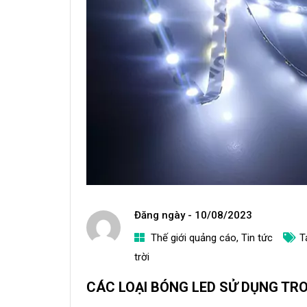
Đăng ngày -
10/08/2023
Thế giới quảng cáo
,
Tin tức
T
a
trời
d
CÁC LOẠI BÓNG LED SỬ DỤNG TR
m