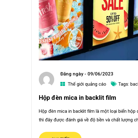
Đăng ngày -
09/06/2023
Thế giới quảng cáo
Tags:
back
a
Hộp đèn mica in backlit film
d
m
Hộp đèn mica in backlit film là một loại biển hộp đ
i
thì đây được đánh giá về độ bền và chất lượng chi 
n