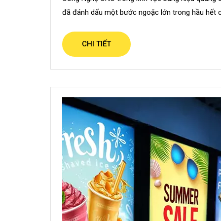
i
đã đánh dấu một bước ngoặc lớn trong hầu hết c
n
CHI TIẾT