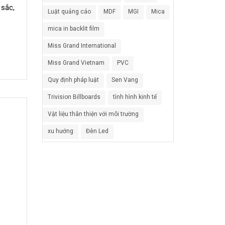
 sắc,
Luật quảng cáo
MDF
MGI
Mica
mica in backlit film
Miss Grand International
Miss Grand Vietnam
PVC
Quy định pháp luật
Sen Vang
Trivision Billboards
tình hình kinh tế
Vật liệu thân thiện với môi trường
xu hướng
Đèn Led