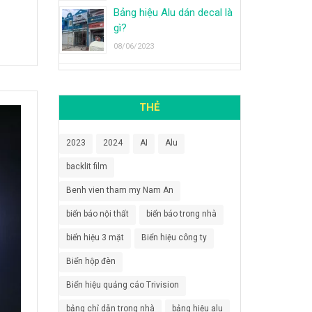
Bảng hiệu Alu dán decal là
gì?
08/06/2023
THẺ
2023
2024
AI
Alu
backlit film
Benh vien tham my Nam An
biển báo nội thất
biển báo trong nhà
biển hiệu 3 mặt
Biển hiệu công ty
Biển hộp đèn
Biển hiệu quảng cáo Trivision
bảng chỉ dẫn trong nhà
bảng hiệu alu