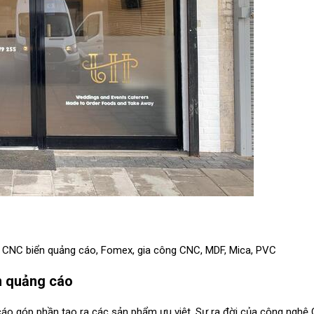
,
CNC biển quảng cáo
,
Fomex
,
gia công CNC
,
MDF
,
Mica
,
PVC
n quảng cáo
áo góp phần tạo ra các sản phẩm ưu việt. Sự ra đời của công nghệ