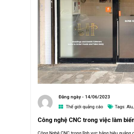
Đăng ngày -
14/06/2023
Thế giới quảng cáo
Tags:
Alu
a
Công nghệ CNC trong việc làm biể
d
m
Công Nghệ CNC trong lĩnh vực bảng hiệu quảng c