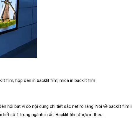
lit film
,
hộp đèn in backlit film
,
mica in backlit film
èn nổi bật vì có nội dung chi tiết sắc nét rõ ràng. Nói về backlit film 
tiết số 1 trong ngành in ấn. Backlit film được in theo...