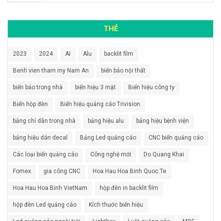
THẺ
2023
2024
AI
Alu
backlit film
Benh vien tham my Nam An
biển báo nội thất
biển báo trong nhà
biển hiệu 3 mặt
Biển hiệu công ty
Biển hộp đèn
Biển hiệu quảng cáo Trivision
bảng chỉ dẫn trong nhà
bảng hiệu alu
bảng hiệu bệnh viện
bảng hiệu dán decal
Bảng Led quảng cáo
CNC biển quảng cáo
Các loại biển quảng cáo
Công nghệ mới
Do Quang Khai
Fomex
gia công CNC
Hoa Hau Hoa Binh Quoc Te
Hoa Hau Hoa Binh VietNam
hộp đèn in backlit film
hộp đèn Led quảng cáo
Kích thước biển hiệu