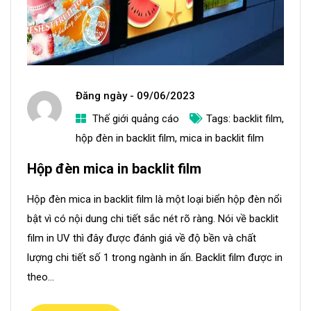
Đăng ngày -
09/06/2023
Thế giới quảng cáo
Tags:
backlit film
,
a
hộp đèn in backlit film
,
mica in backlit film
d
Hộp đèn mica in backlit film
m
i
Hộp đèn mica in backlit film là một loại biển hộp đèn nổi
n
bật vì có nội dung chi tiết sắc nét rõ ràng. Nói về backlit
film in UV thì đây được đánh giá về độ bền và chất
lượng chi tiết số 1 trong ngành in ấn. Backlit film được in
theo...