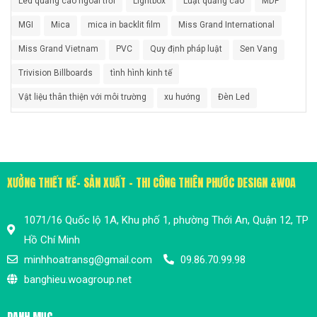
Led quảng cáo ngoài trời
Lightbox
Luật quảng cáo
MDF
MGI
Mica
mica in backlit film
Miss Grand International
Miss Grand Vietnam
PVC
Quy định pháp luật
Sen Vang
Trivision Billboards
tình hình kinh tế
Vật liệu thân thiện với môi trường
xu hướng
Đèn Led
XƯỞNG THIẾT KẾ- SẢN XUẤT - THI CÔNG THIÊN PHƯỚC DESIGN &WOA
1071/16 Quốc lộ 1A, Khu phố 1, phường Thới An, Quận 12, TP
Hồ Chí Minh
minhhoatransg@gmail.com
09.86.70.99.98
banghieu.woagroup.net
DANH MỤC