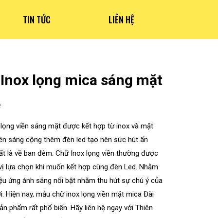
TIN TỨC
LIÊN HỆ
Inox lọng mica sáng mặt
ệ
 lọng viền sáng mặt được kết hợp từ inox và mặt
ên sáng cộng thêm đèn led tạo nên sức hút ấn
ất là về ban đêm. Chữ Inox lọng viền thường được
vị lựa chọn khi muốn kết hợp cùng đèn Led. Nhằm
iệu ứng ánh sáng nổi bật nhằm thu hút sự chú ý của
. Hiện nay, mẫu chữ inox lọng viền mặt mica Đài
ản phẩm rất phổ biến. Hãy liên hệ ngay với Thiên