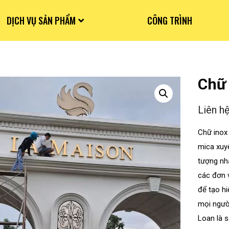
DỊCH VỤ SẢN PHẨM
CÔNG TRÌNH
Chữ 
Liên h
Chữ inox
mica xuy
tượng nh
các đơn 
để tạo h
mọi người
Loan là s