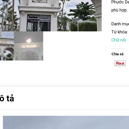
Phước De
phù hợp.
Danh mụ
Từ khóa
Chữ nổi
Chia sẻ:
ô tả