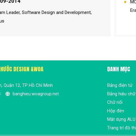
09-2014
MC
Er
am Leader, Software Design and Development,
us
 PHƯỚC DESIGN &WOA
DANH MỤC
n, Quận 12, TP Hồ Chí Minh
Bảng điện tử
8
banghieu.woagroup.net
Bảng hiệu chữ
Chữ nổi
Hộp đèn
Mặt dựng ALU
Trang trí đô th