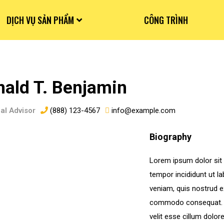
DỊCH VỤ SẢN PHẨM
CÔNG TRÌNH
ald T. Benjamin
pal Advisor
(888) 123-4567
info@example.com
Biography
Lorem ipsum dolor sit 
tempor incididunt ut l
veniam, quis nostrud ex
commodo consequat. Dui
velit esse cillum dolore