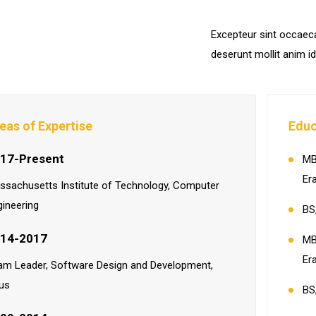
Excepteur sint occaecat
deserunt mollit anim i
eas of Expertise
Educ
17-Present
MB
Er
ssachusetts Institute of Technology, Computer
gineering
BS
14-2017
MB
Er
am Leader, Software Design and Development,
us
BS