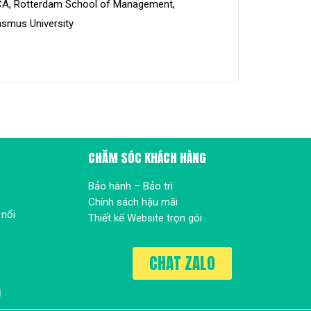
A, Rotterdam School of Management,
asmus University
CHĂM SÓC KHÁCH HÀNG
Bảo hành – Bảo trì
Chính sách hậu mãi
 nổi
Thiết kế Website trọn gói
CHAT ZALO
ị