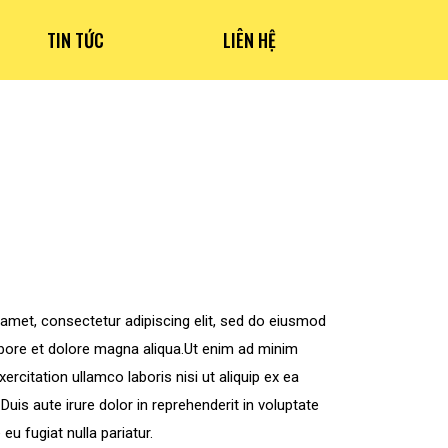
TIN TỨC
LIÊN HỆ
amet, consectetur adipiscing elit, sed do eiusmod
abore et dolore magna aliqua.Ut enim ad minim
ercitation ullamco laboris nisi ut aliquip ex ea
s aute irure dolor in reprehenderit in voluptate
 eu fugiat nulla pariatur.