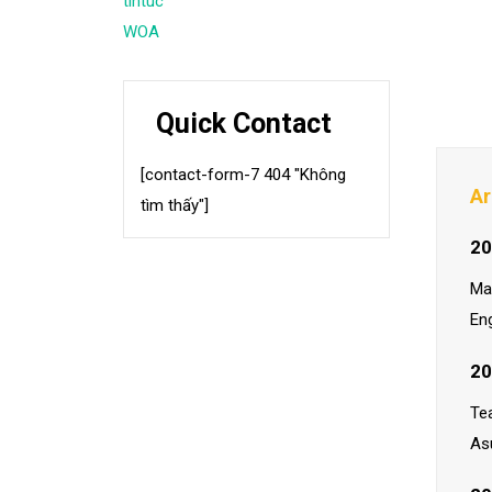
tintuc
WOA
Quick Contact
[contact-form-7 404 "Không
Ar
tìm thấy"]
20
Ma
En
20
Te
As