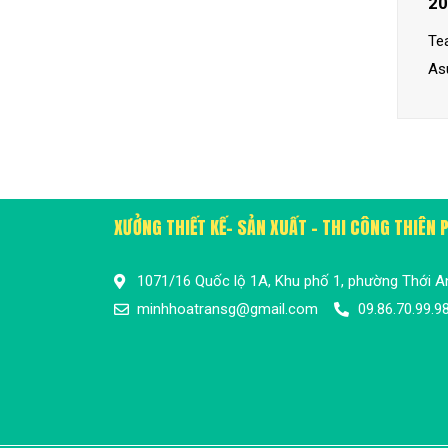
20
Te
As
XƯỞNG THIẾT KẾ- SẢN XUẤT - THI CÔNG THIÊN
1071/16 Quốc lộ 1A, Khu phố 1, phường Thới A
minhhoatransg@gmail.com
09.86.70.99.9