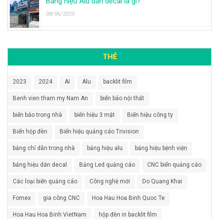
Bảng hiệu Alu dán decal là gì?
08/06/2023
THẺ
2023
2024
AI
Alu
backlit film
Benh vien tham my Nam An
biển báo nội thất
biển báo trong nhà
biển hiệu 3 mặt
Biển hiệu công ty
Biển hộp đèn
Biển hiệu quảng cáo Trivision
bảng chỉ dẫn trong nhà
bảng hiệu alu
bảng hiệu bệnh viện
bảng hiệu dán decal
Bảng Led quảng cáo
CNC biển quảng cáo
Các loại biển quảng cáo
Công nghệ mới
Do Quang Khai
Fomex
gia công CNC
Hoa Hau Hoa Binh Quoc Te
Hoa Hau Hoa Binh VietNam
hộp đèn in backlit film