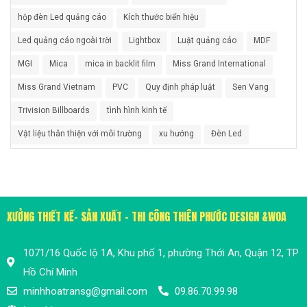
hộp đèn Led quảng cáo
Kích thước biển hiệu
Led quảng cáo ngoài trời
Lightbox
Luật quảng cáo
MDF
MGI
Mica
mica in backlit film
Miss Grand International
Miss Grand Vietnam
PVC
Quy định pháp luật
Sen Vang
Trivision Billboards
tình hình kinh tế
Vật liệu thân thiện với môi trường
xu hướng
Đèn Led
XƯỞNG THIẾT KẾ- SẢN XUẤT - THI CÔNG THIÊN PHƯỚC DESIGN &WOA
1071/16 Quốc lộ 1A, Khu phố 1, phường Thới An, Quận 12, TP
Hồ Chí Minh
minhhoatransg@gmail.com
09.86.70.99.98