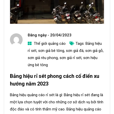
Đăng ngày -
20/04/2023
Thế giới quảng cáo
Tags:
Bảng hiệu
a
rỉ sét
,
sơn giả bê tông
,
sơn giả đá
,
sơn giả gỗ
,
d
sơn giả rêu phong
,
sơn giả rỉ sét
,
sơn hiệu
m
ứng bê tông
i
Bảng hiệu rỉ sét phong cách cổ điển xu
n
hướng năm 2023
Bảng hiệu quảng cáo rỉ sét là gì: Bảng hiệu rỉ sét đang là
một lựa chọn tuyệt vời cho những cơ sở dịch vụ bởi tính
độc đáo và có tính thẩm mỹ cao. Bảng hiệu quảng cáo