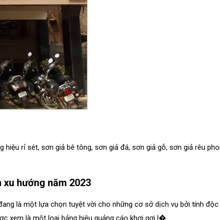
g hiệu rỉ sét
,
sơn giả bê tông
,
sơn giả đá
,
sơn giả gỗ
,
sơn giả rêu ph
ển xu hướng năm 2023
t đang là một lựa chọn tuyệt vời cho những cơ sở dịch vụ bởi tính độ
c xem là một loại bảng hiệu quảng cáo khơi gợi l�...