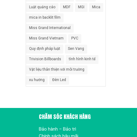
Luật quảng cáo
MDF
MGI
Mica
mica in backlit film
Miss Grand International
Miss Grand Vietnam
PVC
Quy định pháp luật
Sen Vang
Trivision Billboards
tình hình kinh tế
Vật liệu thân thiện với môi trường
xu hướng
Đèn Led
CHĂM SÓC KHÁCH HÀNG
Bảo hành – Bảo trì
Chính sách hậu mãi