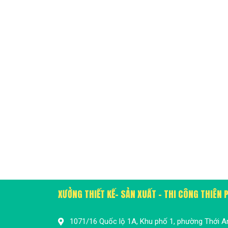
XƯỞNG THIẾT KẾ- SẢN XUẤT - THI CÔNG THIÊN
1071/16 Quốc lộ 1A, Khu phố 1, phường Thới A