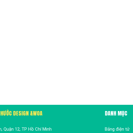
 PHƯỚC DESIGN &WOA
DANH MỤC
n, Quận 12, TP Hồ Chí Minh
Bảng điện tử