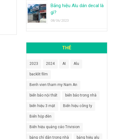
Bảng hiệu Alu dán decal là
gì?
08/06/2023
THẺ
2023
2024
AI
Alu
backlit film
Benh vien tham my Nam An
biển báo nội thất
biển báo trong nhà
biển hiệu 3 mặt
Biển hiệu công ty
Biển hộp đèn
Biển hiệu quảng cáo Trivision
bảng chỉ dẫn trong nhà
bảng hiệu alu