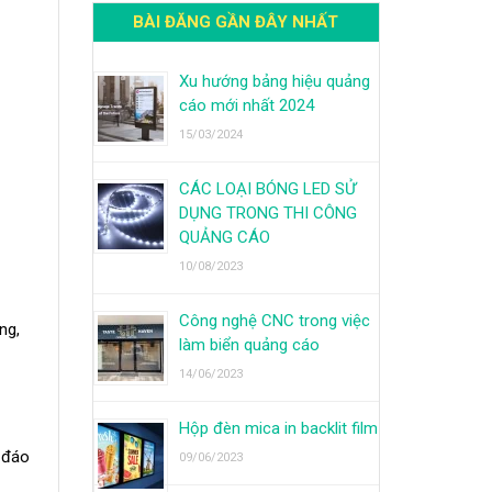
BÀI ĐĂNG GẦN ĐÂY NHẤT
Xu hướng bảng hiệu quảng
cáo mới nhất 2024
15/03/2024
CÁC LOẠI BÓNG LED SỬ
DỤNG TRONG THI CÔNG
QUẢNG CÁO
10/08/2023
Công nghệ CNC trong việc
ong
,
làm biển quảng cáo
14/06/2023
Hộp đèn mica in backlit film
c đáo
09/06/2023