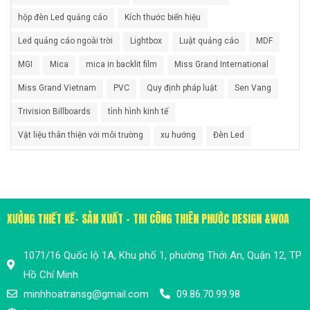
hộp đèn Led quảng cáo
Kích thước biển hiệu
Led quảng cáo ngoài trời
Lightbox
Luật quảng cáo
MDF
MGI
Mica
mica in backlit film
Miss Grand International
Miss Grand Vietnam
PVC
Quy định pháp luật
Sen Vang
Trivision Billboards
tình hình kinh tế
Vật liệu thân thiện với môi trường
xu hướng
Đèn Led
XƯỞNG THIẾT KẾ- SẢN XUẤT - THI CÔNG THIÊN PHƯỚC DESIGN &WOA
1071/16 Quốc lộ 1A, Khu phố 1, phường Thới An, Quận 12, TP
Hồ Chí Minh
minhhoatransg@gmail.com
09.86.70.99.98