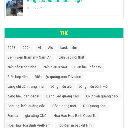
Bảng hiệu Alu dán decal là gì?
08/06/2023
THẺ
2023
2024
AI
Alu
backlit film
Benh vien tham my Nam An
biển báo nội thất
biển báo trong nhà
biển hiệu 3 mặt
Biển hiệu công ty
Biển hộp đèn
Biển hiệu quảng cáo Trivision
bảng chỉ dẫn trong nhà
bảng hiệu alu
bảng hiệu bệnh viện
bảng hiệu dán decal
Bảng Led quảng cáo
CNC biển quảng cáo
Các loại biển quảng cáo
Công nghệ mới
Do Quang Khai
Fomex
gia công CNC
Hoa Hau Hoa Binh Quoc Te
Hoa Hau Hoa Binh VietNam
hộp đèn in backlit film