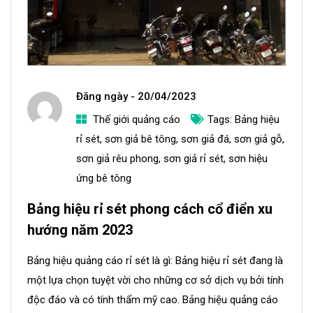
Đăng ngày -
20/04/2023
Thế giới quảng cáo
Tags:
Bảng hiệu
a
rỉ sét
,
sơn giả bê tông
,
sơn giả đá
,
sơn giả gỗ
,
d
sơn giả rêu phong
,
sơn giả rỉ sét
,
sơn hiệu
m
ứng bê tông
i
Bảng hiệu rỉ sét phong cách cổ điển xu
n
hướng năm 2023
Bảng hiệu quảng cáo rỉ sét là gì: Bảng hiệu rỉ sét đang là
một lựa chọn tuyệt vời cho những cơ sở dịch vụ bởi tính
độc đáo và có tính thẩm mỹ cao. Bảng hiệu quảng cáo